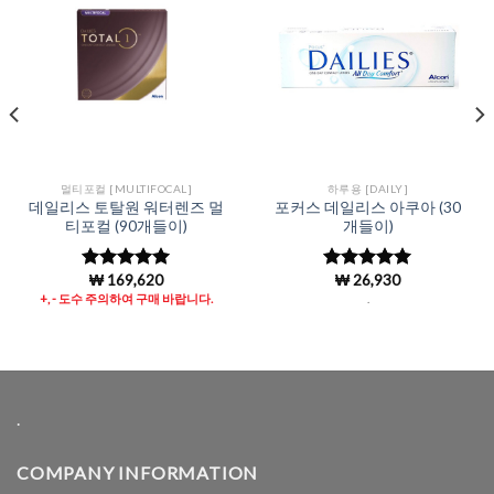
Add to
Add to
Wishlist
Wishlist
멀티포컬 [MULTIFOCAL]
하루용 [DAILY]
데일리스 토탈원 워터렌즈 멀
포커스 데일리스 아쿠아 (30
티포컬 (90개들이)
개들이)
₩
169,620
₩
26,930
5 중에서
5 중에서
4.99
로 평
4.96
로 평
+, - 도수 주의하여 구매 바랍니다.
.
가됨
가됨
.
COMPANY INFORMATION