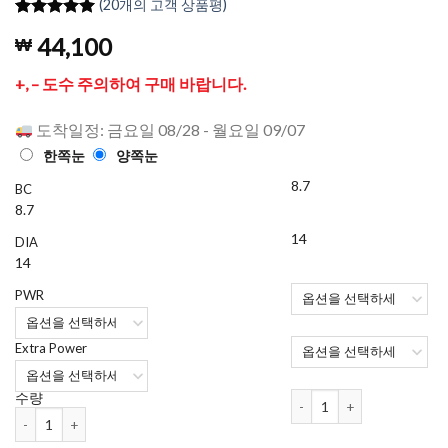
(
20
개의 고객 상품평)
5
20
개의 고객
44,100
₩
평가를 기
준으로 5점
만점에
점
+, – 도수 주의하여 구매 바랍니다.
으로 평가
됨
도착일정: 금요일 08/28 - 월요일 09/07
한쪽눈
양쪽눈
8.7
BC
8.7
14
DIA
14
PWR
Extra Power
데일리스 아쿠아 컴포트 플러스
수량
데일리스 아쿠아 컴포트 플러스 (멀티포컬) (30개 들이) 수량