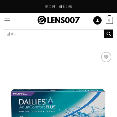
Skip
로그인
회원가입
to
content
0
검
색:
Add to
Wishlist