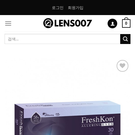
Skip
로그인
회원가입
to
content
0
검
색:
Add to
Wishlist