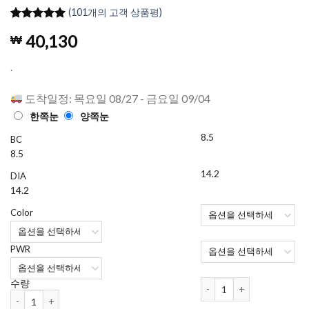
(
101
개의 고객 상품평)
4.95
101
개의
40,130
₩
고객 평가
를 기준으
로 5점 만
.
점에
점으
로 평가됨
도착일정: 목요일 08/27 - 금요일 09/04
한쪽눈
양쪽눈
8.5
BC
8.5
14.2
DIA
14.2
Color
PWR
프레쉬콘 얼루어링 아이즈 (4
수량
프레쉬콘 얼루어링 아이즈 (4가지색) (30개들이) 수량