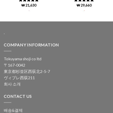
₩
21,630
₩
29,660
5 중에서
5 중에서
4.76
로 평
4.9
로 평가
.
.
가됨
됨
.
COMPANY INFORMATION
Tokuyama shoji co ltd
〒167-0042
東京都杉並区西荻北2-5-7
ヴィブレ西荻211
회사 소개
CONTACT US
배송&결제