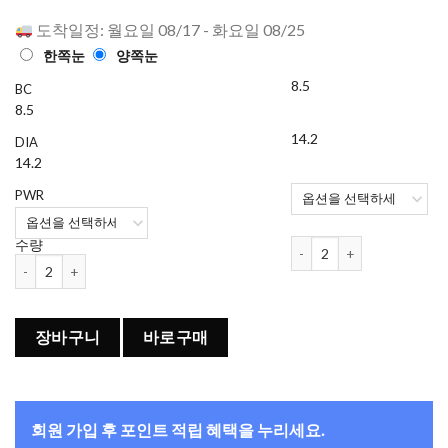
로 평가됨
도착일정: 월요일 08/17 - 화요일 08/25
한쪽눈
양쪽눈
8.5
BC
8.5
14.2
DIA
14.2
PWR
아큐브 디파인 래디언트 스윗 (
수량
아큐브 디파인 래디언트 스윗 (30개들이) x 4박스 세트 수량
장바구니
바로구매
회원 가입 후 포인트 적립 혜택을 누리세요.