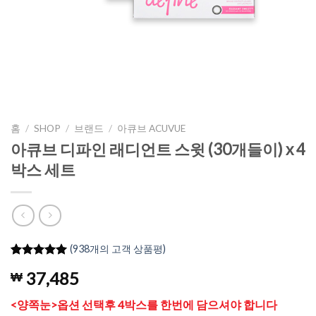
홈
/
SHOP
/
브랜드
/
아큐브 ACUVUE
아큐브 디파인 래디언트 스윗 (30개들이) x 4
박스 세트
(
938
개의 고객 상품평)
4.98
938
개의
37,485
₩
고객 평가
를 기준으
로 5점 만
<양쪽눈>옵션 선택후 4박스를 한번에 담으셔야 합니다
점에
점으