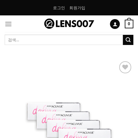
Skip
로그인
회원가입
to
content
0
검
색:
Add to
Wishlist