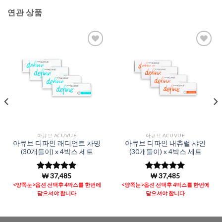
연관 상품
Add to
Add to
Wishlist
Wishlist
아큐브 ACUVUE
아큐브 ACUVUE
아큐브 디파인 래디언트 차밍
아큐브 디파인 내츄럴 샤인
(30개들이) x 4박스 세트
(30개들이) x 4박스 세트
₩
37,485
₩
37,485
5 중에서
5 중에서
4.98
로 평
4.98
로 평
<양쪽눈>옵션 선택후 4박스를 한번에
<양쪽눈>옵션 선택후 4박스를 한번에
가됨
가됨
담으셔야 합니다
담으셔야 합니다